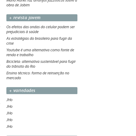
Mario Adnet faz arranjos jazzísticos sobre a
obra de Jobim
+ revista jovem
Os efeitos das ondas do celular podem ser
prejudiciais à saúde
As estratégias do brasileiro para fugir da
crise
Youtube é uma alternativa como fonte de
renda e trabalho
Bicicleta: alternativa sustentável para fugir
do trânsito do Rio
Ensino técnico: forma de reinserção no
mercado
+ variedades
JHo
JHo
JHo
JHo
JHo