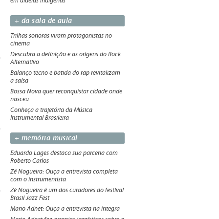
em aldeias indígenas
+ da sala de aula
Trilhas sonoras viram protagonistas no
cinema
Descubra a definição e as origens do Rock
Alternativo
Balanço tecno e batida do rap revitalizam
a salsa
Bossa Nova quer reconquistar cidade onde
nasceu
Conheça a trajetória da Música
Instrumental Brasileira
+ memória musical
Eduardo Lages destaca sua parceria com
Roberto Carlos
Zé Nogueira: Ouça a entrevista completa
com o instrumentista
Zé Nogueira é um dos curadores do festival
Brasil Jazz Fest
Mario Adnet: Ouça a entrevista na íntegra