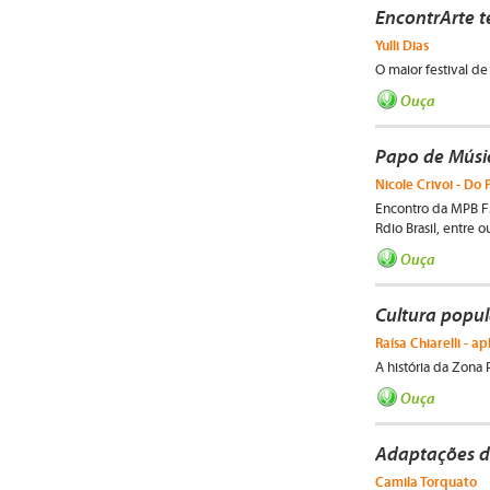
EncontrArte t
Yulli Dias
O maior festival de
Ouça
Papo de Músi
Nicole Crivoi - Do 
Encontro da MPB FM
Rdio Brasil, entre o
Ouça
Cultura popu
Raísa Chiarelli - ap
A história da Zona
Ouça
Adaptações d
Camila Torquato