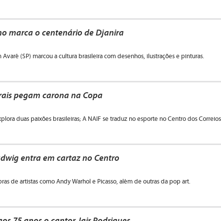
ho marca o centenário de Djanira
m Avaré (SP) marcou a cultura brasileira com desenhos, ilustrações e pinturas.
urais pegam carona na Copa
plora duas paixões brasileiras; A NAIF se traduz no esporte no Centro dos Correios
dwig entra em cartaz no Centro
ras de artistas como Andy Warhol e Picasso, além de outras da pop art.
os 75 anos o cantor Jair Rodrigues