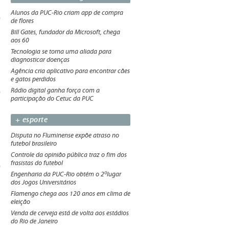
Alunos da PUC-Rio criam app de compra
de flores
Bill Gates, fundador da Microsoft, chega
aos 60
Tecnologia se torna uma aliada para
diagnosticar doenças
Agência cria aplicativo para encontrar cães
e gatos perdidos
Rádio digital ganha força com a
participação do Cetuc da PUC
+ esporte
Disputa no Fluminense expõe atraso no
futebol brasileiro
Controle da opinião pública traz o fim dos
frasistas do futebol
Engenharia da PUC-Rio obtém o 2ºlugar
dos Jogos Universitários
Flamengo chega aos 120 anos em clima de
eleição
Venda de cerveja está de volta aos estádios
do Rio de Janeiro