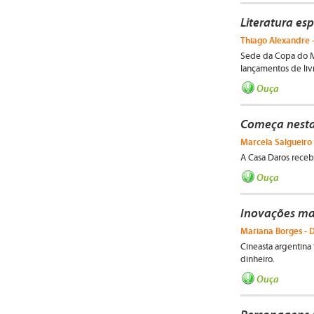
Literatura es
Thiago Alexandre -
Sede da Copa do M
lançamentos de liv
Ouça
Começa nesta
Marcela Salgueiro
A Casa Daros receb
Ouça
Inovações ma
Mariana Borges - D
Cineasta argentina
dinheiro.
Ouça