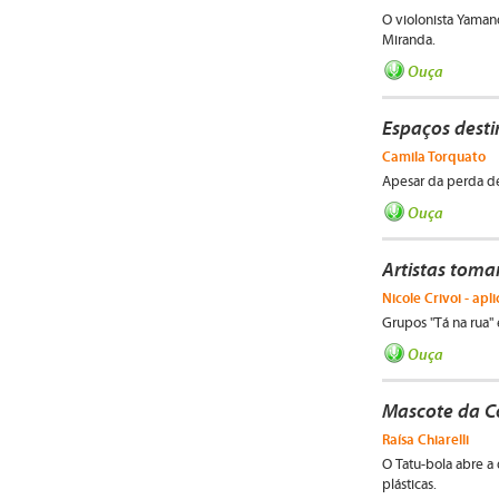
O violonista Yaman
Miranda.
Ouça
Espaços dest
Camila Torquato
Apesar da perda de
Ouça
Artistas toma
Nicole Crivoi - apl
Grupos "Tá na rua"
Ouça
Mascote da C
Raísa Chiarelli
O Tatu-bola abre a 
plásticas.