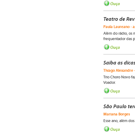
Ouça
Teatro de Rev
Paula Laureano - a
Além do rádio, os 
frequentador das p
Ouça
Saiba as dica
Thiago Alexandre -
Trio Choro Novo fa
Voador.
Ouça
São Paulo ter
Mariana Borges
Esse ano, além dos 
Ouça