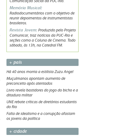
Comunicação Social da PUC-Rio.
Memória Musical:
Radiodocumentários com o objetivo de
reunir depoimentos de instrumentistas
brasileiros.
Revista Jovem:
Produzido pelo Projeto
Comunicar, traz notícias da PUC-Rio e
seções como a Coluna de Cinema. Todo
sábado, às 13h, na Catedral FM.
+ país
Há 40 anos morria a estilista Zuzu Angel
Muçulmanos apontam aumento de
preconceito após atentados
Livro revela bastidores do jogo do bicho e a
ditadura militar
UNE rebate críticas de diretórios estudantis
do Rio
Falta de idealismo e a corrupção afastam
os jovens da política
+ cidade