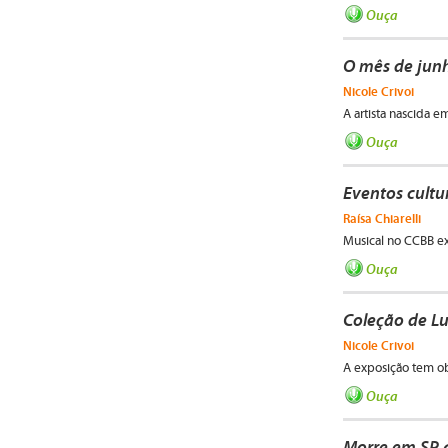
Ouça
O mês de jun
Nicole Crivoi
A artista nascida e
Ouça
Eventos cult
Raísa Chiarelli
Musical no CCBB ex
Ouça
Coleção de Lu
Nicole Crivoi
A exposição tem ob
Ouça
Morre em SP a