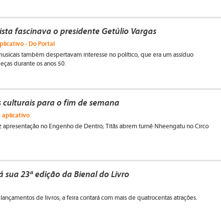
ista fascinava o presidente Getúlio Vargas
plicativo - Do Portal
musicais também despertavam interesse no político, que era um assíduo
eças durante os anos 50.
s culturais para o fim de semana
 aplicativo
z apresentação no Engenho de Dentro; Titãs abrem turnê Nheengatu no Circo
á sua 23ª edição da Bienal do Livro
lançamentos de livros, a feira contará com mais de quatrocentas atrações.