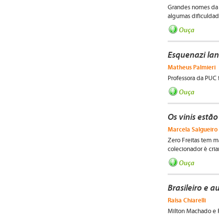
Grandes nomes da l
algumas dificuldad
Ouça
Esquenazi lan
Matheus Palmieri
Professora da PUC 
Ouça
Os vinis estã
Marcela Salgueiro 
Zero Freitas tem m
colecionador é cri
Ouça
Brasileiro e 
Raísa Chiarelli
Milton Machado e F