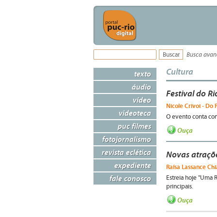
Busca ava
Cultura
texto
áudio
Festival do R
vídeo
Nicole Crivoi - Do 
videoteca
O evento conta com 
puc filmes
Ouça
fotojornalismo
revista eclética
Novas atraçõ
expediente
Raísa Lassance Chia
fale conosco
Estreia hoje "Uma 
principais.
Ouça