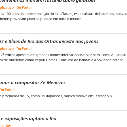
centenários mantêm fascínio sobre gerações
plicativo - Do Portal
 100 anos da primeira edição do livro Tarzan, especialistas debatem os motivos
 heróis provocam junto ao público em todo o mundo.
zz e Blues de Rio das Ostras investe nos jovens
plicativo - Do Portal
12ª edição apostam em grandes nomes internacionais do gênero, como Al Jarreau
lém de brasileiros como Pepeu Gomes. Concurso de bandas é a novidade do ano.
 anos o compositor Zé Menezes
Do Portal
ara programas de TV, como Os Trapalhões, músico morava em Teresópolis.
 e exposições agitam o Rio
imarães