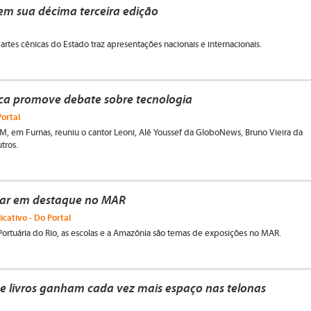
em sua décima terceira edição
 artes cênicas do Estado traz apresentações nacionais e internacionais.
ca promove debate sobre tecnologia
Portal
, em Furnas, reuniu o cantor Leoni, Alê Youssef da GloboNews, Bruno Vieira da
utros.
lar em destaque no MAR
licativo - Do Portal
 Portuária do Rio, as escolas e a Amazônia são temas de exposições no MAR.
e livros ganham cada vez mais espaço nas telonas