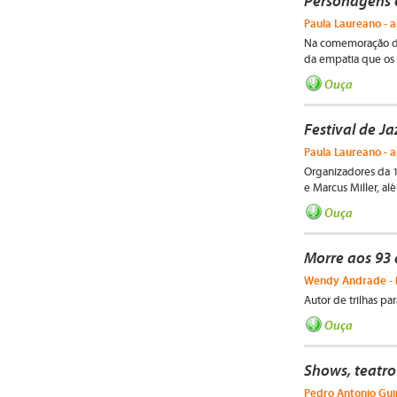
Personagens 
Paula Laureano - a
Na comemoração dos
da empatia que os
Ouça
Festival de Ja
Paula Laureano - a
Organizadores da 
e Marcus Miller, a
Ouça
Morre aos 93
Wendy Andrade - 
Autor de trilhas p
Ouça
Shows, teatro
Pedro Antonio Gu