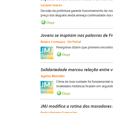
Luciano Soares
Decisão da prefeitura garante funcionamento de nove 
preço dos aluguéis ainda ameaça continuidade dos 
Ouça
Jovens se inspiram nas palavras de F
Naiara Cremasco - Do Portal
Peregrinos dizem que primeiro encontro 
Ouça
Solidariedade marcou relação entre v
Agatha Meirelles
Clima de boa vontade foi fundamental n
rivalidades históricas ficaram em segund
Ouça
JMJ modifica a rotina dos moradores 
Pedro Antonio Guimarães