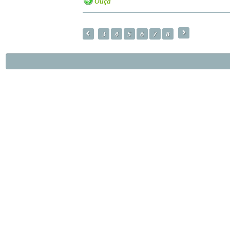
Ouça
a
p
3
4
5
6
7
8