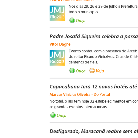
Nos dias 25, 26 e 29 de julho a Prefeitur
todo o município.
Ouça
Padre Josafá Siqueira celebra a pas
Vitor Dagne
Evento contou com a presença do Arcebi
do reitor Ricardo Vieiralves. Cruz de Cr
centenas de fiéis.
Ouça
Veja
Copacabana terá 12 novos hotéis até
Marcus Vinícius Oliveira - Do Portal
No total, o Rio tem hoje 32 estabelecimentos em co
os grandes eventos internacionais.
Ouça
Desfigurado, Maracanã reabre sem a