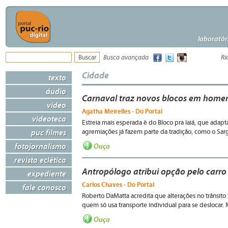
laboratór
Busca avançada
Ri
Cidade
texto
áudio
Carnaval traz novos blocos em homen
vídeo
Agatha Meirelles - Do Portal
videoteca
Estreia mais esperada é do Bloco pra Iaiá, que adap
puc filmes
agremiações já fazem parte da tradição, como o Sarg
fotojornalismo
Ouça
revista eclética
Antropólogo atribui opção pelo carro 
expediente
Carlos Chaves - Do Portal
fale conosco
Roberto DaMatta acredita que alterações no trâns
quem só usa transporte individual para se deslocar. M
Ouça