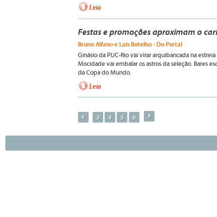
Leia
Festas e promoções aproximam o cari
Bruno Alfano e Laís Botelho - Do Portal
Ginásio da PUC-Rio vai virar arquibancada na estreia d
Mocidade vai embalar os astros da seleção. Bares esc
da Copa do Mundo.
Leia
a
p
3
4
5
6