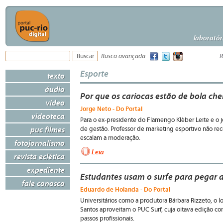
laboratór
Busca avançada
R
Esporte
texto
áudio
Por que os cariocas estão de bola chei
vídeo
Jorge Neto - Do Portal
videoteca
Para o ex-presidente do Flamengo Kléber Leite e o jo
puc filmes
de gestão. Professor de marketing esportivo não re
escalam a moderação.
fotojornalismo
Leia
revista eclética
expediente
Estudantes usam o surfe para pegar
fale conosco
Eduardo de Holanda - Do Portal
Universitários como a produtora Bárbara Rizzeto, o 
Santos aproveitam o PUC Surf, cuja oitava edição c
passos profissionais.