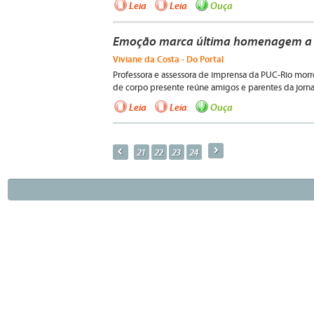
Leia
Leia
Ouça
Emoção marca última homenagem a C
Viviane da Costa - Do Portal
Professora e assessora de imprensa da PUC-Rio morre
de corpo presente reúne amigos e parentes da jornal
Leia
Leia
Ouça
a
p
21
22
23
24