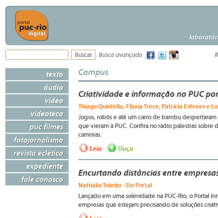
laboratór
Busca avançada
R
Campus
texto
áudio
Criatividade e informação no PUC po
vídeo
Thiago Quintella, Flavia Trece, Patricia Esteves e L
videoteca
Jogos, robôs e até um carro de bambu despertaram 
puc filmes
que vieram à PUC. Confira no rádio palestras sobre 
carreiras.
fotojornalismo
Leia
Ouça
revista eclética
expediente
Encurtando distâncias entre empresas 
fale conosco
Nathalia Toledo - Do Portal
Lançado em uma solenidade na PUC-Rio, o Portal Inno
empresas que estejam precisando de soluções criati