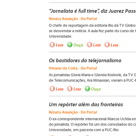
“Jornalista é full time”, diz Juarez Pas
Renata Assunção - Do Portal
O chefe de reportagem da editoria Rio da TV Globo
se desvendar a notícia. A aula fez parte do curso d
Universidade.
Leia
Ouça
Leia
Leia
Os bastidores do telejornalismo
Viviane da Costa - Do Portal
As jornalistas Gloria Maria e Glenda Koslovki, da T
de Telecomunicações, Ara Minassian, vieram à PUC-Ri
Leia
Leia
Ouça
Um repórter além das fronteiras
Renata Assunção - Do Portal
O ex-correspondente internacional Marcos Uchôa enfa
do jornalista. O repórter foi um dos convidados do
Universidade, em parceria com a PUC-Rio.