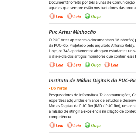
Documentário feito por três alunas de Comunicação 
aqueles que sempre estão nos bastidores das produ
Leia
Leia
Ouça
Puc Artes: Minhocão
O PUC Artes apresenta o documentário “Minhocão”, 
da PUC-Rio. Projetado pelo arquiteto Affonso Reidy,
Hoje, os 348 apartamentos abrigam estudantes unive
o dia-a-dia dos antigos moradores que contam essa h
Leia
Leia
Ouça
Leia
Instituto de Mídias Digitais da PUC-Ri
- Do Portal
Pesquisadores de Informática, Telecomunicações, Co
expertises adquiridas em anos de estudos e desenvol
Mídias Digitais da PUC-Rio (IMD / PUC-Rio), um cen
a missão de atingir a excelência na criação de conteú
competência.
Leia
Leia
Ouça