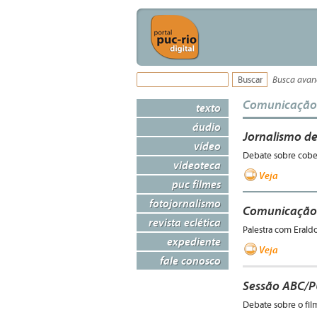
Busca ava
Comunicação
texto
áudio
Jornalismo d
vídeo
Debate sobre cobe
videoteca
Veja
puc filmes
fotojornalismo
Comunicação 
revista eclética
Palestra com Erald
expediente
Veja
fale conosco
Sessão ABC/P
Debate sobre o fil