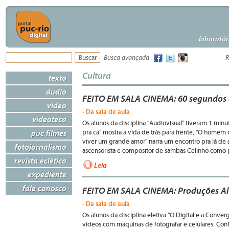
laboratór
Busca avançada
R
Cultura
texto
áudio
FEITO EM SALA CINEMA: 60 segundos d
vídeo
- Da sala de aula
videoteca
Os alunos da disciplina "Audiovisual" tiveram 1 minu
puc filmes
pra cá" mostra a vida de trás para frente, "O homem do
viver um grande amor" narra um encontro pra lá de
fotojornalismo
ascensorista e compositor de sambas Celinho como 
revista eclética
Leia
expediente
fale conosco
FEITO EM SALA CINEMA: Produções Al
- Da sala de aula
Os alunos da disciplina eletiva "O Digital e a Conve
vídeos com máquinas de fotografar e celulares. Conf