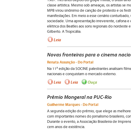
1967. Três anos depois do golpe militar, o Brasil ain
classe artística. Mesmo sob ameaças, os artistas se 
MPB virou sinônimo de canção de protesto e os festi
manifestações. Em meio a esse cenário conturbado
sociedade. Uma apresentação irreverente, cafona e 
elétrica dos Beatles aos sons regionais do nordeste 
Gilberto. A Tropicália.
Leia
Novas fronteiras para o cinema nacio
Renata Assunção - Do Portal
Na 11ª edição da SOCINE palestrantes analisam filmes
nacionais e conquistam o mercado externo.
Leia
Leia
Ouça
Prêmio Mongeral na PUC-Rio
Guilherme Marques - Do Portal
A segunda edição do prêmio, que elege as melhores
com importantes nomes do jornalismo brasileiro, co
Durante o evento, a Associação Brasileira de Impr
cem anos de existência.