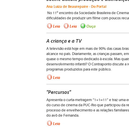
Ana Luiza de Beaurepaire - Do Portal
No 11º encontro da Sociedade Brasileira de Cinema 
dificuldades de produzir um filme com poucos recu
Leia
Leia
Ouça
A criança e a TV
A televisão está hoje em mais de 90% das casas bra
alcance no país. Diariamente, as crianças passam, em
quase o mesmo tempo dedicado à escola. Mas quais 
desenvolvimento infantil? O Contraponto discute a 
programas produzidos para este público.
Leia
"Percursos"
Apresenta o curta-metragem “1+1=11” e traz uma en
do curso de cinema da PUC-Rio que participou da rea
processo de envelhecimento e as relações familiares
do avô de Fernanda.
Leia