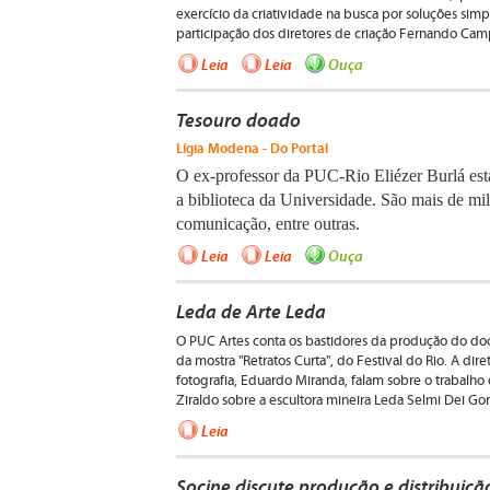
exercício da criatividade na busca por soluções simp
participação dos diretores de criação Fernando Cam
Leia
Leia
Ouça
Tesouro doado
Lígia Modena - Do Portal
O ex-professor da PUC-Rio Eliézer Burlá está
a biblioteca da Universidade. São mais de mil t
comunicação, entre outras.
Leia
Leia
Ouça
Leda de Arte Leda
O PUC Artes conta os bastidores da produção do doc
da mostra "Retratos Curta", do Festival do Rio. A dire
fotografia, Eduardo Miranda, falam sobre o trabal
Ziraldo sobre a escultora mineira Leda Selmi Dei Gon
Leia
Socine discute produção e distribuiç