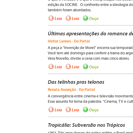
edição da SOCINE.
O confronto entre a ideologia d
também foram abordados.
Leia
Leia
Ouça
Últimas apresentações do romance d
Heitor Lannes - Do Portal
A peça a “Invenção de Morel” encerra sua temporada n
Você tem até domingo para conferir a trama do arge
Vera Novello, divide a cena com mais cinco atores.
Leia
Leia
Ouça
Das telinhas pras telonas
Renata Assunção - Do Portal
A convergência entre cinema e televisão movimenta, c
Esse assunto foi tema da palestra: “Cinema, TV e cul
Leia
Leia
Ouça
Tropicália: Subversão nos Trópicos