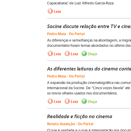
Copacabana”, de Luiz Alfredo Garcia-Roza.
Leia
Socine discute relação entre TV e cin
Pedro Maia - Do Portal
As diferenças e semelhanças na abordagem, a migraç
documentário foram temas abordados no último dia 
Leia
Leia
Ouça
As diferentes leituras do cinema co
Pedro Maia - Do Portal
A expansão da produção cinematográfica nas comuni
Internacional da Socine. De “Cinco vezes favela” até 
os novos olhares usados nos documentários.
Leia
Leia
Ouça
Realidade e ficção no cinema
Renata Assunção - Do Portal
O que é verdade e o que é interpretação nos documen