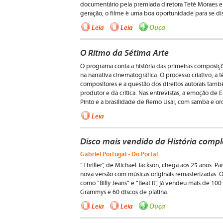
documentário pela premiada diretora Tetê Moraes e p
geração, o filme é uma boa oportunidade para se di
Leia
Leia
Ouça
O Ritmo da Sétima Arte
O programa conta a história das primeiras composiçõe
na narrativa cinematográfica. O processo criativo, a t
compositores e a questão dos direitos autorais tam
produtor e da crítica. Nas entrevistas, a emoção de 
Pinto e a brasilidade de Remo Usai, com samba e orq
Leia
Disco mais vendido da História compl
Gabriel Portugal - Do Portal
“Thriller”, de Michael Jackson, chega aos 25 anos. P
nova versão com músicas originais remasterizadas. O
como “Billy Jeans” e “Beat it”, já vendeu mais de 1
Grammys e 60 discos de platina.
Leia
Leia
Ouça