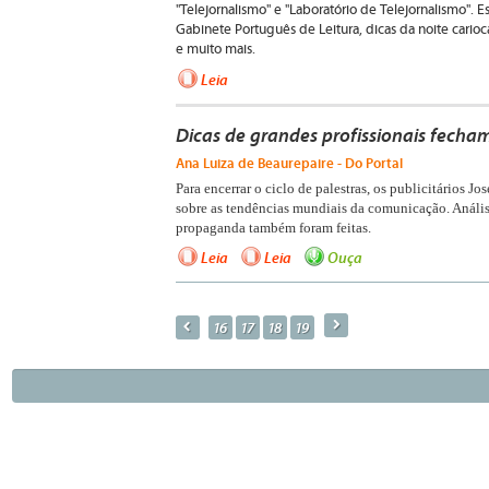
"Telejornalismo" e "Laboratório de Telejornalismo". E
Gabinete Português de Leitura, dicas da noite carioc
e muito mais.
Leia
Dicas de grandes profissionais fech
Ana Luiza de Beaurepaire - Do Portal
Para encerrar o ciclo de palestras, os publicitários 
sobre as tendências mundiais da comunicação. Anális
propaganda também foram feitas.
Leia
Leia
Ouça
a
p
16
17
18
19