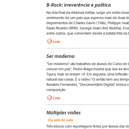
B-Rock: irreverência e política
Na reta final da ditadura militar, surge um estilo mus
sentimento de um país que esperou mais de duas déca
depoimentos de Charles Gavin (Titãs), Philippe Seabr
Paulo Ricardo (RPM), George Israel (Kid Abelha), Eva
entre outros, que comentam desde a batata frita da Bl
Leia
Ser moderno
"Ser moderno" são trabalhos de alunos do Curso de
crescer em paz", Pedro Braga mostra que das 44 árv
Tijuca, hoje só restam 19. Em seguida, uma reflexã
natural das coisas. É o vídeo “O sertão tem seu temp
Ronaldo Fernandes, “Documentário Digital”, brinca 
composição.
Leia
Múltiplas visões
- Da sala de aula
Três blocos com reportagens feitas por alunos das d