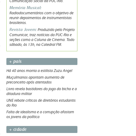
Comunicação Social da PUC-Rio.
Memória Musical:
Radiodocumentários com o objetivo de
reunir depoimentos de instrumentistas
brasileiros.
Revista Jovem:
Produzido pelo Projeto
Comunicar, traz notícias da PUC-Rio e
seções como a Coluna de Cinema. Todo
sábado, às 13h, na Catedral FM.
+ país
Há 40 anos morria a estilista Zuzu Angel
Muçulmanos apontam aumento de
preconceito após atentados
Livro revela bastidores do jogo do bicho e a
ditadura militar
UNE rebate críticas de diretórios estudantis
do Rio
Falta de idealismo e a corrupção afastam
os jovens da política
+ cidade