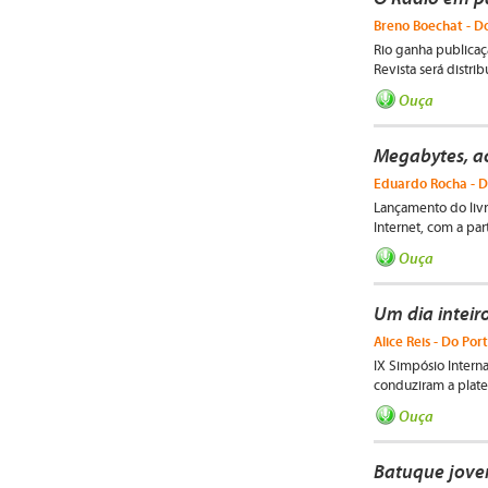
Breno Boechat - Do
Rio ganha publicaç
Revista será distri
Ouça
Megabytes, ac
Eduardo Rocha - D
Lançamento do livr
Internet, com a par
Ouça
Um dia inteir
Alice Reis - Do Port
IX Simpósio Interna
conduziram a plateia
Ouça
Batuque jovem