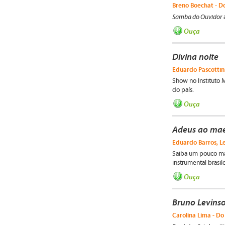
Breno Boechat - Do
Samba do Ouvidor
a
Ouça
Divina noite
Eduardo Pascottin
Show no Instituto 
do país.
Ouça
Adeus ao mae
Eduardo Barros, Le
Saiba um pouco mai
instrumental brasi
Ouça
Bruno Levins
Carolina Lima - Do