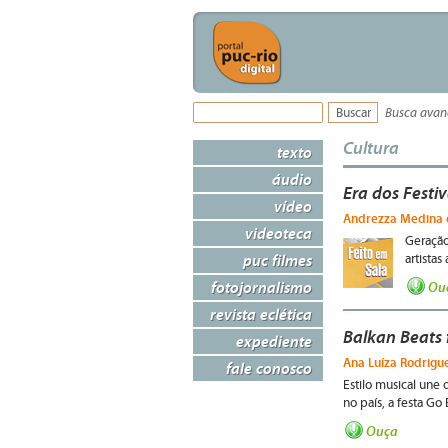
Busca ava
Cultura
texto
áudio
Era dos Festi
vídeo
Andrezza Medina e
videoteca
Geração
puc filmes
artistas
fotojornalismo
Ou
revista eclética
Balkan Beats 
expediente
Ana Luíza Rodrigue
fale conosco
Estilo musical une 
no país, a festa Go
Ouça