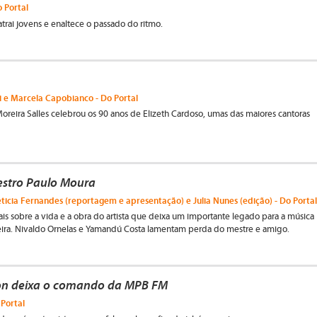
 Portal
trai jovens e enaltece o passado do ritmo.
i e Marcela Capobianco - Do Portal
Moreira Salles celebrou os 90 anos de Elizeth Cardoso, umas das maiores cantoras
stro Paulo Moura
ticia Fernandes (reportagem e apresentação) e Julia Nunes (edição) - Do Portal
s sobre a vida e a obra do artista que deixa um importante legado para a música
leira. Nivaldo Ornelas e Yamandú Costa lamentam perda do mestre e amigo.
on deixa o comando da MPB FM
 Portal