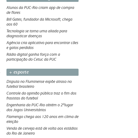
Alunos da PUC-Rio criam app de compra
de flores
Bill Gates, fundador da Microsoft, chega
aos 60
Tecnologia se torna uma aliada para
diagnosticar doenças
Agência cria aplicativo para encontrar cães
e gatos perdidos
Rádio digital ganha força com a
participação do Cetuc da PUC
+ esporte
Disputa no Fluminense expõe atraso no
futebol brasileiro
Controle da opinião pública traz o fim dos
frasistas do futebol
Engenharia da PUC-Rio obtém o 2ºlugar
dos Jogos Universitários
Flamengo chega aos 120 anos em clima de
eleição
Venda de cerveja está de volta aos estádios
do Rio de Janeiro