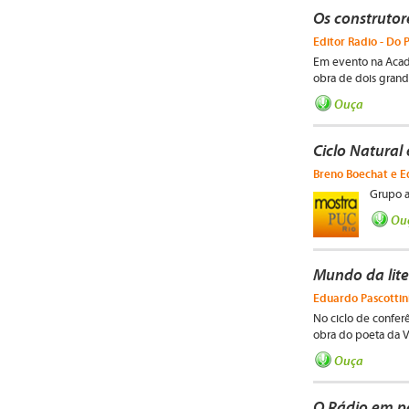
Os construtor
Editor Radio - Do 
Em evento na Academ
obra de dois grand
Ouça
Ciclo Natural
Breno Boechat e E
Grupo a
Ou
Mundo da lit
Eduardo Pascottini
No ciclo de conferê
obra do poeta da V
Ouça
O Rádio em p