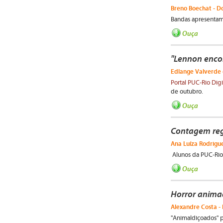
Breno Boechat - Do
Bandas apresentam 
Ouça
"Lennon encon
Edlange Valverde e
Portal PUC-Rio Digi
de outubro.
Ouça
Contagem reg
Ana Luíza Rodrigue
Alunos da PUC-Rio 
Ouça
Horror anima
Alexandre Costa - 
"Animaldiçoados" p