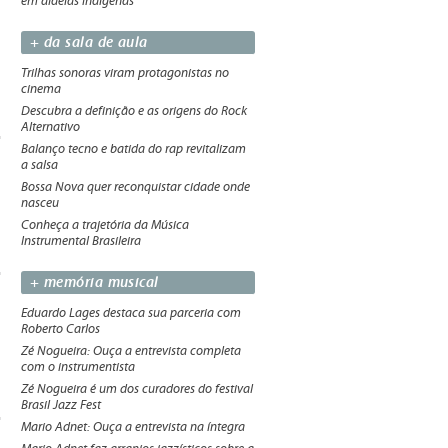
em aldeias indígenas
+ da sala de aula
Trilhas sonoras viram protagonistas no
cinema
Descubra a definição e as origens do Rock
Alternativo
Balanço tecno e batida do rap revitalizam
a salsa
Bossa Nova quer reconquistar cidade onde
nasceu
Conheça a trajetória da Música
Instrumental Brasileira
+ memória musical
Eduardo Lages destaca sua parceria com
Roberto Carlos
Zé Nogueira: Ouça a entrevista completa
com o instrumentista
Zé Nogueira é um dos curadores do festival
Brasil Jazz Fest
Mario Adnet: Ouça a entrevista na íntegra