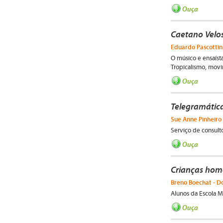
Ouça
Caetano Velo
Eduardo Pascottini
O músico e ensaísta
Tropicalismo, movi
Ouça
Telegramátic
Sue Anne Pinheiro 
Serviço de consulto
Ouça
Crianças hom
Breno Boechat - Do
Alunos da Escola M
Ouça