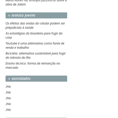
Mario Adnet faz arranjos jazzísticos sobre a
obra de Jobim
+ revista jovem
Os efeitos das ondas do celular podem ser
prejudiciais à saúde
As estratégias do brasileiro para fugir da
crise
Youtube é uma alternativa como fonte de
renda e trabalho
Bicicleta: alternativa sustentável para fugir
do trânsito do Rio
Ensino técnico: forma de reinserção no
mercado
+ variedades
JHo
JHo
JHo
JHo
JHo