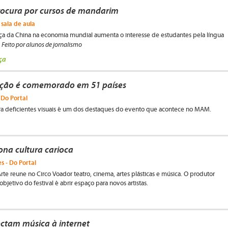
ocura por cursos de mandarim
sala de aula
ça da China na economia mundial aumenta o interesse de estudantes pela língua
Feito por alunos de jornalismo
.
ça
ção é comemorado em 51 países
 Do Portal
ra deficientes visuais é um dos destaques do evento que acontece no MAM.
na cultura carioca
s - Do Portal
rte reune no Circo Voador teatro, cinema, artes plásticas e música. O produtor
objetivo do festival é abrir espaço para novos artistas.
ectam música à internet