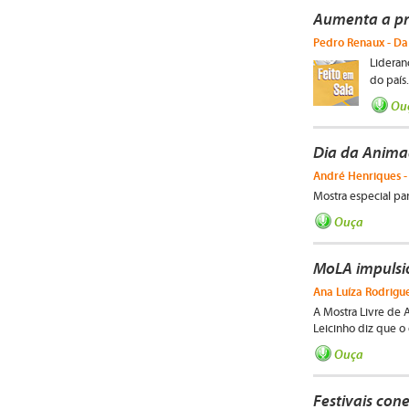
Aumenta a pr
Pedro Renaux - Da 
Lideran
do país
Ou
Dia da Anima
André Henriques -
Mostra especial pa
Ouça
MoLA impulsio
Ana Luíza Rodrigue
A Mostra Livre de A
Leicinho diz que o 
Ouça
Festivais con