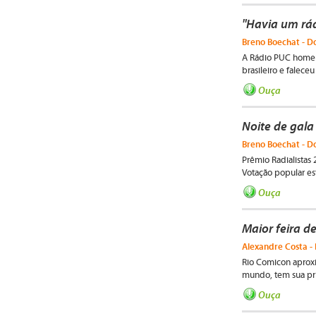
"Havia um rá
Breno Boechat - Do
A Rádio PUC homenag
brasileiro e falece
Ouça
Noite de gala
Breno Boechat - Do
Prêmio Radialistas
Votação popular est
Ouça
Maior feira 
Alexandre Costa - 
Rio Comicon aproxi
mundo, tem sua pri
Ouça