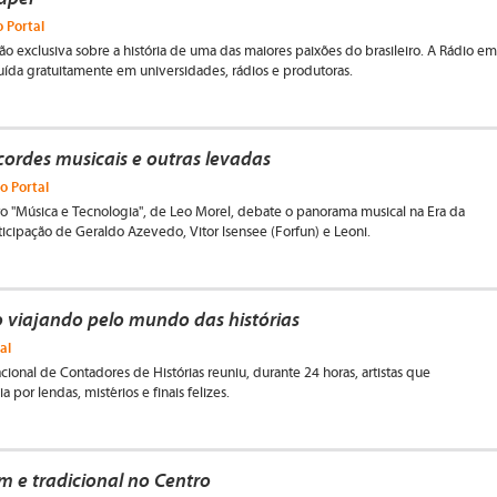
 Portal
ão exclusiva sobre a história de uma das maiores paixões do brasileiro. A Rádio em
buída gratuitamente em universidades, rádios e produtoras.
ordes musicais e outras levadas
o Portal
o "Música e Tecnologia", de Leo Morel, debate o panorama musical na Era da
ticipação de Geraldo Azevedo, Vitor Isensee (Forfun) e Leoni.
o viajando pelo mundo das histórias
al
cional de Contadores de Histórias reuniu, durante 24 horas, artistas que
 por lendas, mistérios e finais felizes.
 e tradicional no Centro