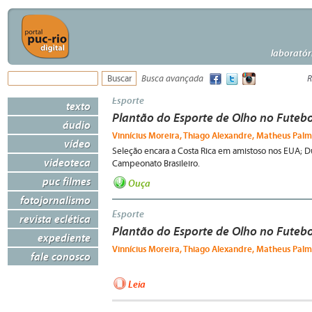
laboratór
Busca avançada
R
Esporte
texto
Plantão do Esporte de Olho no Futebo
áudio
Vinnícius Moreira, Thiago Alexandre, Matheus Palmi
vídeo
Seleção encara a Costa Rica em amistoso nos EUA; D
videoteca
Campeonato Brasileiro.
puc filmes
Ouça
fotojornalismo
Esporte
revista eclética
Plantão do Esporte de Olho no Futebo
expediente
Vinnícius Moreira, Thiago Alexandre, Matheus Palmi
fale conosco
Leia