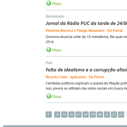
Ouça
Variedades
Jornal da Rádio PUC da tarde de 24/
Vinnícius Moreira e Thiago Alexandre - Do Portal
Governo anuncia corte de 10 ministérios; Rio quer r
2016.
Ouça
País
Falta de idealismo e a corrupção afas
Ricardo Conti - aplicativo - Do Portal
Cientistas políticos explicam a queda de filiação polí
isso, jovens se utilizam das redes sociais em busca 
Ouça
p
14
15
16
17
18
19
20
21
22
23