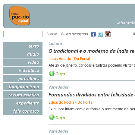
laboratór
Busca avançada
R
Cultura
texto
O tradicional e o moderno da Índia r
áudio
Lucas Amado - Do Portal
vídeo
Até 29 de janeiro, cariocas e turistas poderão visit
videoteca
Ouça
puc filmes
fotojornalismo
Variedades
Formandos divididos entre felicidade
revista eclética
expediente
Eduardo Rocha - Do Portal
Ex-alunos lidam com a euforia e o sentimento de perd
fale conosco
Ouça
Variedades