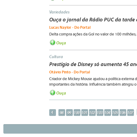
Variedades
Ouça o jornal da Rádio PUC da tarde 
Lucas Naylor - Do Portal
Delta compra ações da Gol no valor de 100 milhões; C
Ouça
Cultura
Prestígio de Disney só aumenta 45 a
Otávio Pinto - Do Portal
Criador de Mickey Mouse ajudou a política extern
importantes da história. Influência também atingiu o
Ouça
p
98
99
100
101
102
103
104
105
106
107