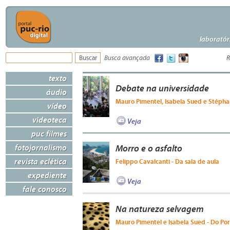
laboratór
Busca avançada
R
texto
Debate na universidade
áudio
Mauro Pimentel, Isabela Sued e Stépha
vídeo
videoteca
Veja
puc filmes
fotojornalismo
Morro e o asfalto
revista eclética
Felippo Cavalcanti - Da sala de aula
expediente
Veja
fale conosco
Na natureza selvagem
Mauro Pimentel e Isabela Sued - Do Por