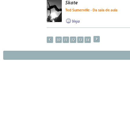
Skate
Ted Sumerville - Da sala de aula
Veja
a
p
10
11
12
13
14