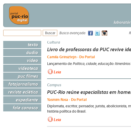
laboratór
Busca avançada
R
Cultura
texto
Livro de professoras da PUC revive id
áudio
Camila Grinsztejn - Do Portal
vídeo
Política, cidade, educação: Itinerário
Lançamento de
videoteca
Leia
puc filmes
fotojornalismo
Campus
revista eclética
PUC-Rio reúne especialistas em ho
expediente
Yasmim Rosa - Do Portal
Diplomata, escritor, pensador, jurista, abolicionista
fale conosco
história política do Brasil.
Leia