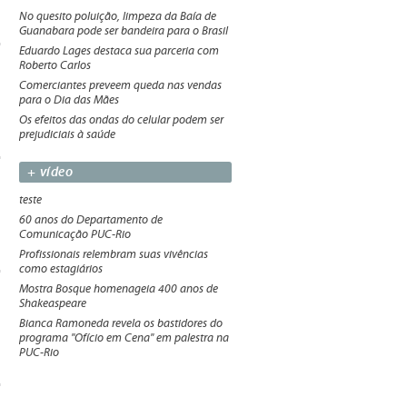
No quesito poluição, limpeza da Baía de
Guanabara pode ser bandeira para o Brasil
Eduardo Lages destaca sua parceria com
Roberto Carlos
Comerciantes preveem queda nas vendas
para o Dia das Mães
Os efeitos das ondas do celular podem ser
prejudiciais à saúde
+ vídeo
teste
60 anos do Departamento de
Comunicação PUC-Rio
Profissionais relembram suas vivências
como estagiários
Mostra Bosque homenageia 400 anos de
Shakeaspeare
Bianca Ramoneda revela os bastidores do
programa "Ofício em Cena" em palestra na
PUC-Rio