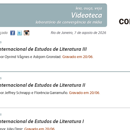
leia, ouça, veja
Videoteca
laboratório de convergência de mídia
nçada
Rio de Janeiro, 7 de agosto de 2026
s
ternacional de Estudos de Literatura III
 por Oyvind Vågnes e Asbjorn Gronstad.
Gravado
em 20/06.
s
nternacional de Estudos de Literatura II
 por Jeffrey Schnapp e Florência Garramuño.
Gravado em 20/06.
s
nternacional de Estudos de Literatura I
por Júlio Diniz.
Gravado em 20/06.