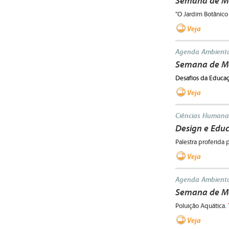
Semana de Me
"O Jardim Botânico 
Veja
Agenda Ambienta
Semana de Me
Desafios da Educa
Veja
Ciências Humana
Design e Edu
Palestra proferid
Veja
Agenda Ambienta
Semana de Mei
Poluição Aquática.
Veja