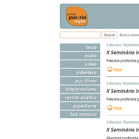
Busca ava
Ciências Humana
texto
X Seminário In
áudio
Palestra proferida
vídeo
Veja
videoteca
puc filmes
Ciências Humana
fotojornalismo
X Seminário I
revista eclética
Palestra proferida
expediente
Veja
fale conosco
Ciências Humana
X Seminário I
Abertura proferida 