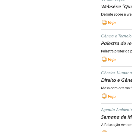
Websérie "Quer
Debate sobre a we
Veja
Ciência e Tecnolo
Palestra de 
Palestra proferida
Veja
Ciências Humana
Direito e Gên
Mesa com o tema “D
Veja
Agenda Ambienta
Semana de Me
A Educação Ambien