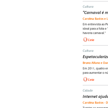
Cultura
"Carnaval é m
Carolina Bastos e L
P
Em entrevista ao
ideal para a folia 
haveria carnaval."
Leia
Cultura
Espetaculariz
Bruno Alfano e Dan
Em 2011, quatro em
para aumentar o n
Leia
Cidade
Internet ajuda
Carolina Bastos - D