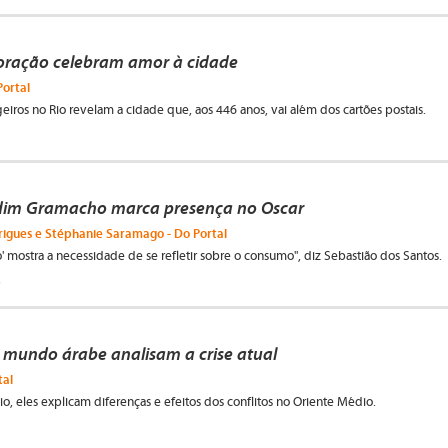
coração celebram amor à cidade
Portal
ngeiros no Rio revelam a cidade que, aos 446 anos, vai além dos cartões postais.
rdim Gramacho marca presença no Oscar
igues e Stéphanie Saramago - Do Portal
io' mostra a necessidade de se refletir sobre o consumo", diz Sebastião dos Santos.
a
 mundo árabe analisam a crise atual
tal
o, eles explicam diferenças e efeitos dos conflitos no Oriente Médio.