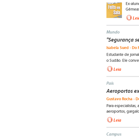
Ex-alun
Gêmeas,
Lei
Mundo
"Segurança se
Isabela Sued - Do 
Estudante de jorna
o Sudão. Ele conv
Leia
País
Aeroportos ex
Gustavo Rocha - D
Para especialistas,
aeroportos, gargal
Leia
Campus