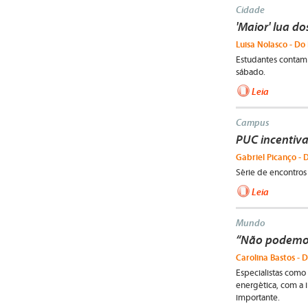
Cidade
'Maior' lua d
Luisa Nolasco - Do 
Estudantes contam
sábado.
Leia
Campus
PUC incentiva
Gabriel Picanço - 
Série de encontros
Leia
Mundo
“Não podemos
Carolina Bastos - D
Especialistas como 
energética, com a i
importante.