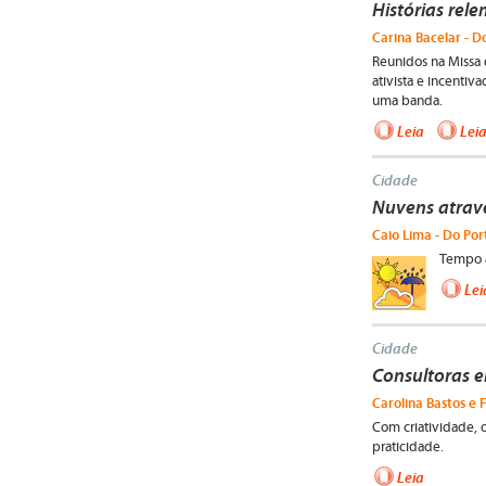
Histórias rel
Carina Bacelar - D
Reunidos na Missa 
ativista e incentiv
uma banda.
Leia
Lei
Cidade
Nuvens atrav
Caio Lima - Do Por
Tempo a
Lei
Cidade
Consultoras 
Carolina Bastos e 
Com criatividade, 
praticidade.
Leia