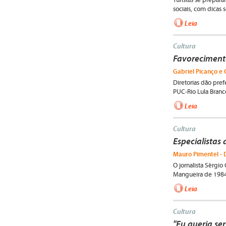
Turistas se prepar
sociais, com dicas 
Leia
Cultura
Favoreciment
Gabriel Picanço e 
Diretorias dão pref
PUC-Rio Lula Branco
Leia
Cultura
Especialistas
Mauro Pimentel - 
O jornalista Sérgio
Mangueira de 1984
Leia
Cultura
"Eu queria ser