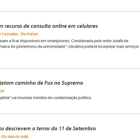
 recurso de consulta online em celulares
e Carvalho - Do Portal
assam a ficar disponíveis em smartphones. Considerada pelo reitor Josafá de
"marca do pioneirismo da universidade", iniciativa poderá incorporar mais serviços
ojetam caminho de Fux no Supremo
tal
egalista" vai imunizar ministro de contaminação política.
os descrevem o terror do 11 de Setembro
 Da sala de aula