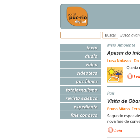
Busca ava
Meio Ambiente
texto
Apesar do iní
áudio
Luisa Nolasco - Do 
vídeo
Queda m
videoteca
Lei
puc filmes
fotojornalismo
País
revista eclética
Visita de Oba
expediente
Bruno Alfano, Fer
fale conosco
Segundo especialis
nova fase de conve
Leia