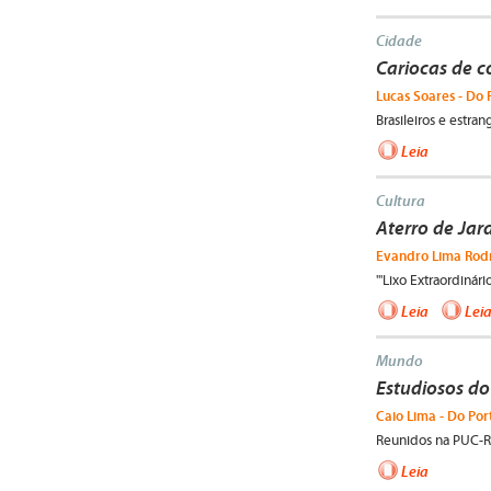
Cidade
Cariocas de 
Lucas Soares - Do 
Brasileiros e estra
Leia
Cultura
Aterro de Ja
Evandro Lima Rodr
"'Lixo Extraordinár
Leia
Lei
Mundo
Estudiosos do
Caio Lima - Do Por
Reunidos na PUC-Ri
Leia