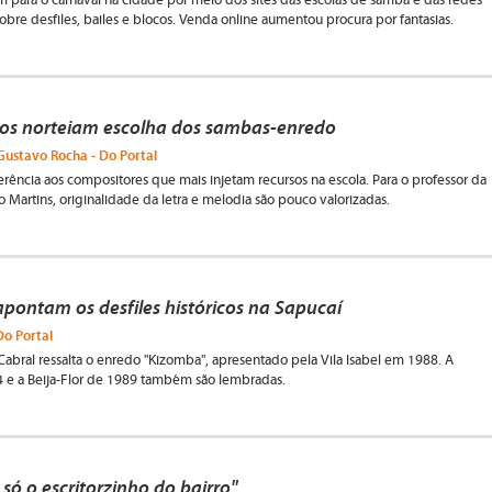
am para o carnaval na cidade por meio dos sites das escolas de samba e das redes
sobre desfiles, bailes e blocos. Venda online aumentou procura por fantasias.
os norteiam escolha dos sambas-enredo
Gustavo Rocha - Do Portal
erência aos compositores que mais injetam recursos na escola. Para o professor da
 Martins, originalidade da letra e melodia são pouco valorizadas.
 apontam os desfiles históricos na Sapucaí
Do Portal
 Cabral ressalta o enredo "Kizomba", apresentado pela Vila Isabel em 1988. A
 e a Beija-Flor de 1989 também são lembradas.
 só o escritorzinho do bairro"