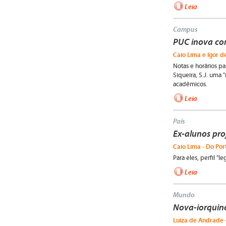
Leia
Campus
PUC inova com
Caio Lima e Igor d
Notas e horários p
Siqueira, S.J. uma 
acadêmicos.
Leia
País
Ex-alunos pr
Caio Lima - Do Por
Para eles, perfil "l
Leia
Mundo
Nova-iorquin
Luiza de Andrade -