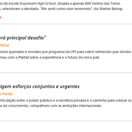
Stuyvesant High School
os da escola
, situada a apenas 800 metros das Torres
 relembram o atentado. "Me senti como num terremoto", diz Marlon Bishop.
a
rá principal desafio"
Portal
lismo queniano é enviado por programa da UPI para cobrir referendo que dividiu
Portal
ersou com o
sobre a experiência e o futuro do novo país.
igem esforços conjuntos e urgentes
o Portal
 articulação entre o poder público e a iniciativa privada é o caminho para colocar os
os do crescimento, compatíveis com as ambições internacionais.