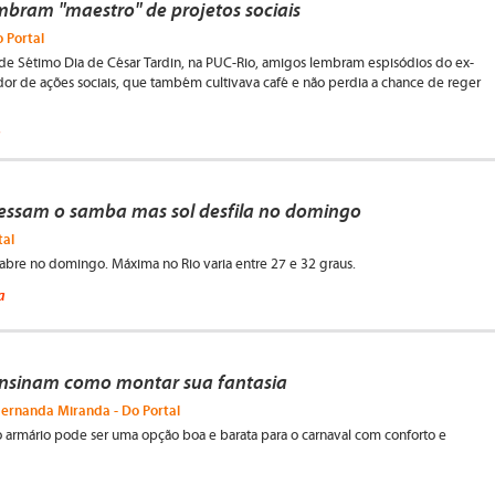
embram "maestro" de projetos sociais
o Portal
de Sétimo Dia de César Tardin, na PUC-Rio, amigos lembram espisódios do ex-
ador de ações sociais, que também cultivava café e não perdia a chance de reger
a
essam o samba mas sol desfila no domingo
tal
bre no domingo. Máxima no Rio varia entre 27 e 32 graus.
a
ensinam como montar sua fantasia
Fernanda Miranda - Do Portal
o armário pode ser uma opção boa e barata para o carnaval com conforto e