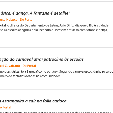
úsica, é dança. A fantasia é detalhe"
uisa Nolasco - Do Portal
ortal
, o diretor do Departamento de Letras, Julio Diniz, diz que o Rio é a cidade
e "se as escolas atingidas pelo incêndio quisessem entrar só com samba e dança,
ação do carnaval atrai patrocínio às escolas
iel Cavalcanti - Do Portal
outdoor
presas utilizarão a Sapucaí como
. Segundo carnavalescos, dinheiro serv
úmero de fantasias doadas nas comunidades.
 estrangeiro a cair na folia carioca
o Portal