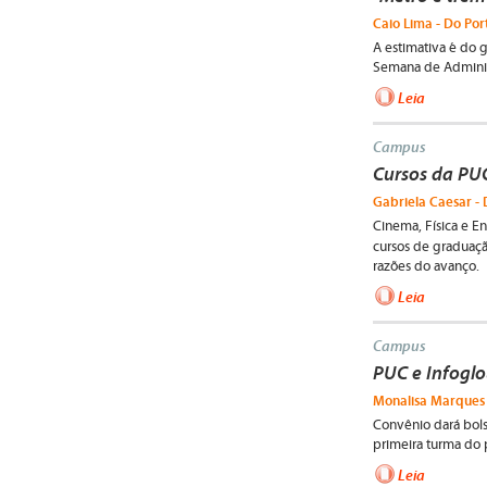
Caio Lima - Do Por
A estimativa é do 
Semana de Adminis
Leia
Campus
Cursos da PU
Gabriela Caesar - 
Cinema, Física e E
cursos de graduaçã
razões do avanço.
Leia
Campus
PUC e Infogl
Monalisa Marques 
Convênio dará bols
primeira turma do 
Leia