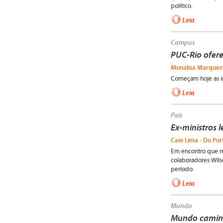
político.
Leia
Campus
PUC-Rio ofere
Monalisa Marques*
Começam hoje as in
Leia
País
Ex-ministros
Caio Lima - Do Por
Em encontro que ma
colaboradores Wils
período.
Leia
Mundo
Mundo caminh