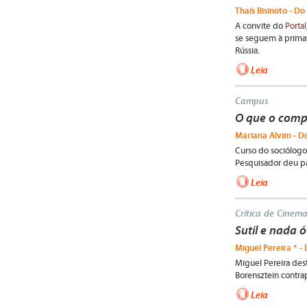
Thaís Bisinoto - Do
A convite do
Portal
se seguem à primav
Rússia.
Leia
Campus
O que o comp
Mariana Alvim - Do
Curso do sociólogo 
Pesquisador deu pa
Leia
Crítica de Cinem
Sutil e nada 
Miguel Pereira * - 
Miguel Pereira des
Borensztein contra
Leia