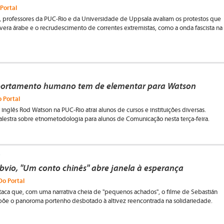
 Portal
, professores da PUC-Rio e da Universidade de Uppsala avaliam os protestos que
era árabe e o recrudescimento de correntes extremistas, como a onda fascista na
ortamento humano tem de elementar para Watson
 Portal
inglês Rod Watson na PUC-Rio atrai alunos de cursos e instituições diversas.
lestra sobre etnometodologia para alunos de Comunicação nesta terça-feira.
a
óbvio, "Um conto chinês" abre janela à esperança
Do Portal
taca que, com uma narrativa cheia de "pequenos achados", o filme de Sebastián
põe o panoroma portenho desbotado à altivez reencontrada na solidariedade.