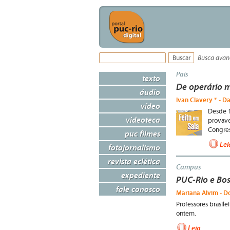
Busca ava
País
texto
De operário m
áudio
Ivan Clavery * - Da
vídeo
Desde 1
videoteca
provave
Congres
puc filmes
Lei
fotojornalismo
revista eclética
Campus
expediente
PUC-Rio e Bo
fale conosco
Mariana Alvim - Do
Professores brasil
ontem.
Leia