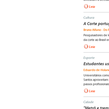
Leia
Cultura
A Corte portu
Bruno Alfano - Do 
Pesquisadores de le
da corte ao Brasil
Leia
Esporte
Estudantes u
Eduardo de Holand
Universitários com
Santos aproveitam 
passos profissionais
Leia
Cidade
"Metrô e trem