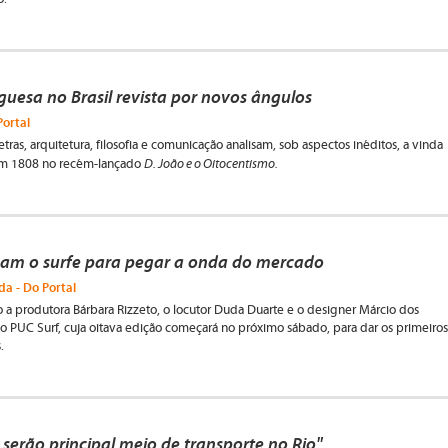
guesa no Brasil revista por novos ângulos
Portal
tras, arquitetura, filosofia e comunicação analisam, sob aspectos inéditos, a vinda
D. João e o Oitocentismo.
 em 1808 no recém-lançado
sam o surfe para pegar a onda do mercado
a - Do Portal
o a produtora Bárbara Rizzeto, o locutor Duda Duarte e o designer Márcio dos
o PUC Surf, cuja oitava edição começará no próximo sábado, para dar os primeiros
.
 serão principal meio de transporte no Rio"