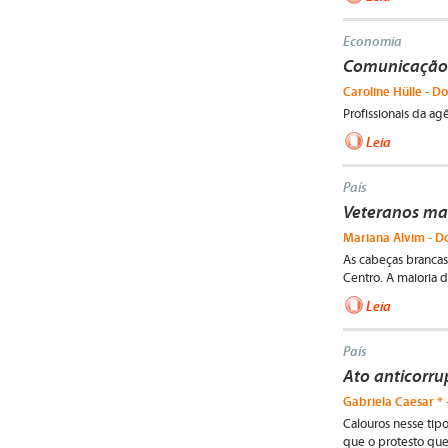
Economia
Comunicação i
Caroline Hülle - Do
Profissionais da ag
Leia
País
Veteranos ma
Mariana Alvim - Do
As cabeças brancas
Centro. A maioria di
Leia
País
Ato anticorru
Gabriela Caesar * 
Calouros nesse tip
que o protesto que