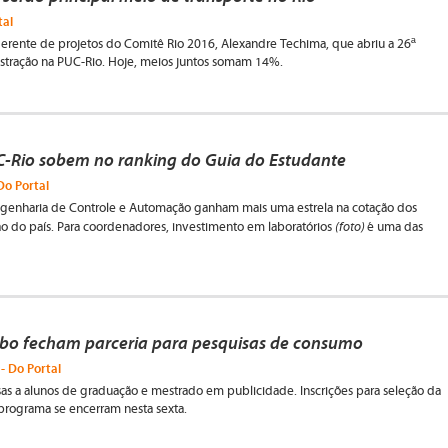
tal
gerente de projetos do Comitê Rio 2016, Alexandre Techima, que abriu a 26ª
tração na PUC-Rio. Hoje, meios juntos somam 14%.
C-Rio sobem no ranking do Guia do Estudante
Do Portal
ngenharia de Controle e Automação ganham mais uma estrela na cotação dos
(foto)
o do país. Para coordenadores, investimento em laboratórios
é uma das
obo fecham parceria para pesquisas de consumo
- Do Portal
as a alunos de graduação e mestrado em publicidade. Inscrições para seleção da
programa se encerram nesta sexta.