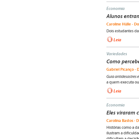
Economia
Alunos entram
Caroline Hülle - Do
Dois estudantes da
Leia
Variedades
Como perceber
Gabriel Picanço - 
Guia antidesastres e
a quem executa ou 
Leia
Economia
Eles viraram 
Carolina Bastos - D
Histórias como a da
ilustram a dificuld
dificultam a decisã