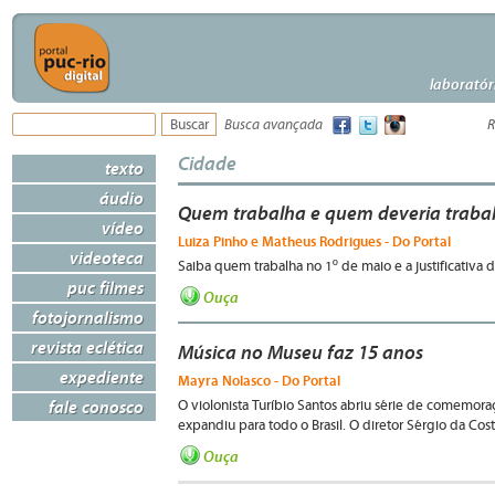
laboratór
Busca avançada
R
Cidade
texto
áudio
Quem trabalha e quem deveria trabal
vídeo
Luiza Pinho e Matheus Rodrigues - Do Portal
videoteca
Saiba quem trabalha no 1º de maio e a justificativa
puc filmes
Ouça
fotojornalismo
revista eclética
Música no Museu faz 15 anos
expediente
Mayra Nolasco - Do Portal
fale conosco
O violonista Turíbio Santos abriu série de comemor
expandiu para todo o Brasil. O diretor Sérgio da Co
Ouça