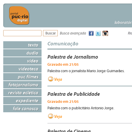
laboratór
Busca avançada
Ri
Comunicação
texto
áudio
Palestra de Jornalismo
vídeo
Gravado em 21/05
videoteca
Palestra com o jornalista Mario Jorge Guimarães.
puc filmes
Veja
fotojornalismo
revista eclética
Palestra de Publicidade
expediente
Gravado em 21/05
fale conosco
Palestra com o publicitário Antonio Jorge.
Veja
Palestra de Cinema