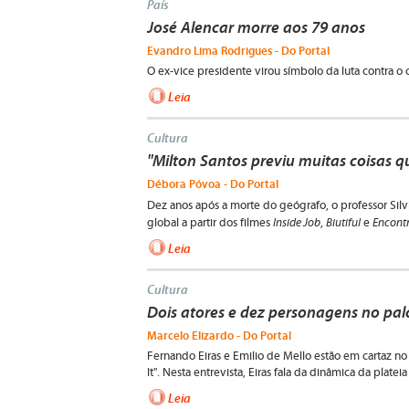
País
José Alencar morre aos 79 anos
Evandro Lima Rodrigues - Do Portal
O ex-vice presidente virou símbolo da luta contra o c
Leia
Cultura
"Milton Santos previu muitas coisas q
Débora Póvoa - Do Portal
Dez anos após a morte do geógrafo, o professor Silv
Inside Job
Biutiful
Encontr
global a partir dos filmes
,
e
Leia
Cultura
Dois atores e dez personagens no pal
Marcelo Elizardo - Do Portal
Fernando Eiras e Emilio de Mello estão em cartaz no
It". Nesta entrevista, Eiras fala da dinâmica da plate
Leia