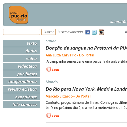
laboratór
Busca avançada
R
Saúde
texto
Doação de sangue na Pastoral da PU
áudio
Ana Luiza Carvalho - Do Portal
vídeo
A campanha semestral é uma parceria da universida
videoteca
Leia
puc filmes
fotojornalismo
Mundo
Do Rio para Nova York, Madri e Londr
revista eclética
expediente
Marcelo Elizardo - Do Portal
Conforto, preço, número de linhas. Conheça as difere
fale conosco
tarifa no próximo dia 2, e a malha metroviária de t
Leia