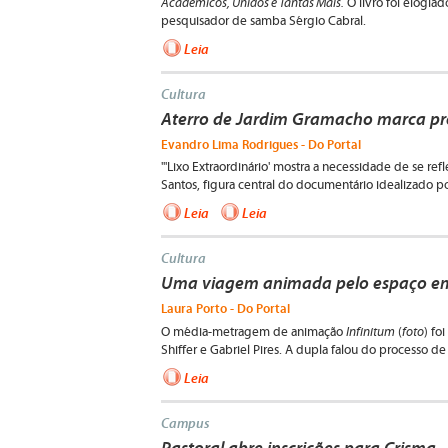
Acadêmicos, Unidos e Tantas Mais.
O livro foi elogiad
pesquisador de samba Sérgio Cabral.
Leia
Cultura
Aterro de Jardim Gramacho marca pr
Evandro Lima Rodrigues - Do Portal
"'Lixo Extraordinário' mostra a necessidade de se ref
Santos, figura central do documentário idealizado p
Leia
Leia
Cultura
Uma viagem animada pelo espaço em 
Laura Porto - Do Portal
Infinitum
foto
O média-metragem de animação
(
) fo
Shiffer e Gabriel Pires. A dupla falou do processo de
Leia
Campus