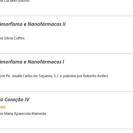
 por Luciano Gobbo.
imorfismo e Nanofármacos II
0
r Silvia Cuffini.
imorfismo e Nanofármacos I
0
or Pe. Josafá Carlos de Siqueira, S.J. e palestra por Roberto Avillez.
do Coração IV
/09
 por Maria Aparecida Mamede.