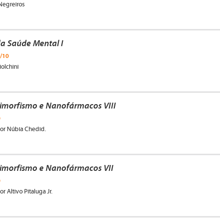
 Negreiros
a Saúde Mental I
/10
iolchini
imorfismo e Nanofármacos VIII
0
 por Núbia Chedid.
imorfismo e Nanofármacos VII
0
or Altivo Pitaluga Jr.