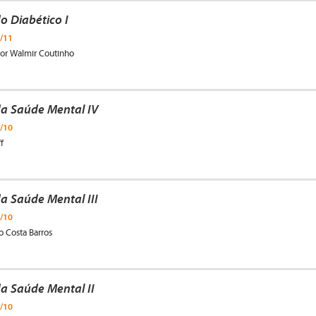
o Diabético I
/11
por Walmir Coutinho
da Saúde Mental IV
/10
f
a Saúde Mental III
/10
o Costa Barros
a Saúde Mental II
/10