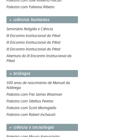
Palestra com José Roberto Falcão
Palestra com Fabiana Ribeiro
+ ciências humanas
Seminário Religião e Ciência
III Encontro Institucional do Pibid
III Encontro Institucional do Pibid
III Encontro Institucional do Pibid
Abertura do III Encontro Institucional do
Pibid
+ teologia
500 anos de nascimento de Manuel da
Nóbrega
Palestra com Frei James Wiseman
Palestra com Sibélius Pereira
Palestra com Scott Moringiello
Palestra com Robert Inchausti
+ ciência e tecnologia
Palestra com Mauro Annunziato