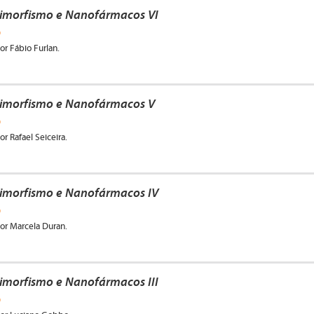
imorfismo e Nanofármacos VI
0
por Fábio Furlan.
imorfismo e Nanofármacos V
0
or Rafael Seiceira.
imorfismo e Nanofármacos IV
0
por Marcela Duran.
imorfismo e Nanofármacos III
0