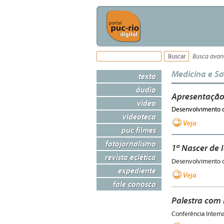
Busca ava
Medicina e S
texto
áudio
Apresentação 
vídeo
Desenvolvimento d
videoteca
Veja
puc filmes
fotojornalismo
1º Nascer de 
revista eclética
Desenvolvimento d
expediente
Veja
fale conosco
Palestra com 
Conferência Intern