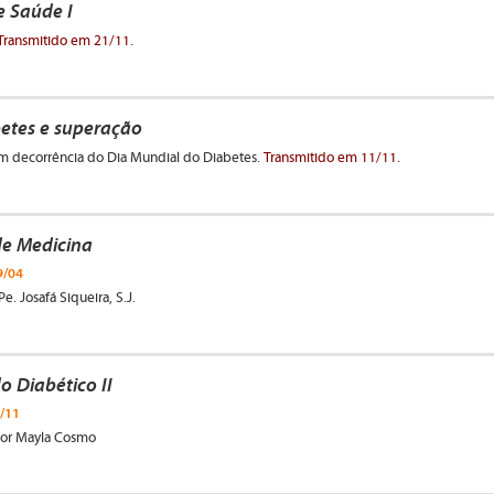
e Saúde I
Transmitido em 21/11.
betes e superação
m decorrência do Dia Mundial do Diabetes.
Transmitido em 11/11.
e Medicina
9/04
e. Josafá Siqueira, S.J.
o Diabético II
/11
 por Mayla Cosmo