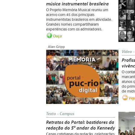
música instrumental brasileira
O Projeto Memória Musical reuniu um
acervo com 45 dos principais
instrumentistas brasileiros em atividade.
Grandes nomes compartilharam
experiências com os admiradores.
Ouça
Alan Gripp
Vídeo 
Profis
vivênc
O contat
marcant
alunos q
do prim
de mídi
Vej
Texto - Campus
Retratos do Portal: bastidores da
redação do 5º andar do Kennedy
Cenas cotidianas da redação, celebrações