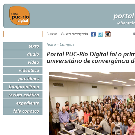
portal
laboratór
Busca avançada
R
Texto - Campus
texto
Portal PUC-Rio Digital foi o pri
áudio
universitário de convergência d
vídeo
videoteca
puc filmes
fotojornalismo
revista eclética
expediente
fale conosco