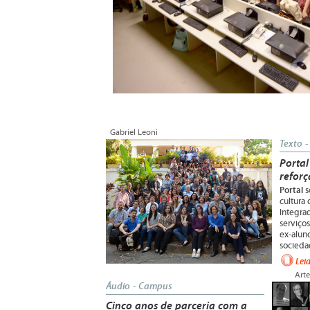
Gabriel Leoni
Texto 
Portal
refor
Portal
s
cultura 
Integra
serviço
ex-aluno
socieda
Lei
Arte
Áudio - Campus
Cinco anos de parceria com a